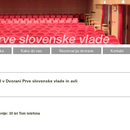
ka
Kako do nas
Rezervacija dvorane
Kontakt
 v Dvorani Prve slovenske vlade in avli
nije:
30 let Tom telefona