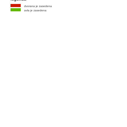
dvorana je zasedena
avla je zasedena