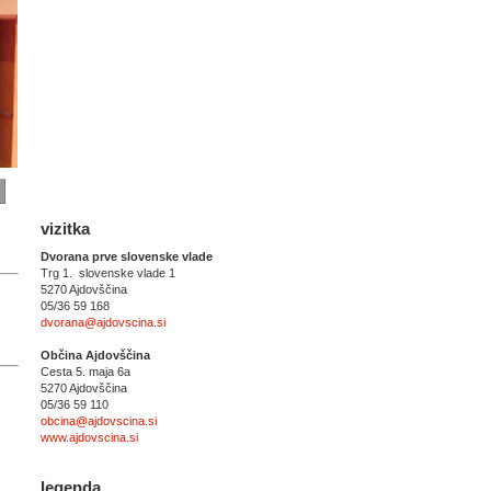
vizitka
Dvorana prve slovenske vlade
Trg 1. slovenske vlade 1
5270 Ajdovščina
05/36 59 168
dvorana@ajdovscina.si
Občina Ajdovščina
Cesta 5. maja 6a
5270 Ajdovščina
05/36 59 110
obcina@ajdovscina.si
www.ajdovscina.si
legenda