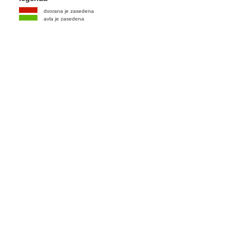
dvorana je zasedena
avla je zasedena