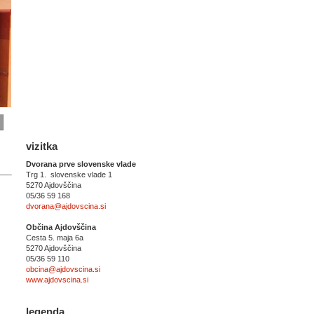
vizitka
Dvorana prve slovenske vlade
Trg 1. slovenske vlade 1
5270 Ajdovščina
05/36 59 168
dvorana@ajdovscina.si
Občina Ajdovščina
Cesta 5. maja 6a
5270 Ajdovščina
05/36 59 110
obcina@ajdovscina.si
www.ajdovscina.si
legenda