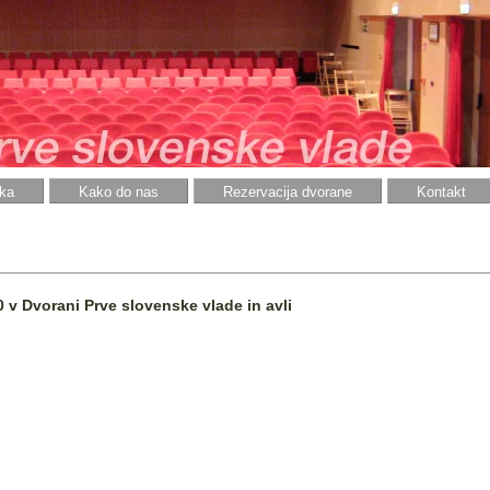
ka
Kako do nas
Rezervacija dvorane
Kontakt
 v Dvorani Prve slovenske vlade in avli